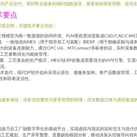
求到产品交付、再到售后服务的端到端数据流，显著缩短研发周期、提高
术要点
深度定制，关键技术要点包括：
维模型为唯一数据源的协同环境。PLM系统需深度集成CAD/CAE/C
数据能无缝、一致地流向MES（用于指导加工与装配）和ERP（用于精确采购与成
强大的设备连接能力，通过OPC UA、MTConnect等标准协议，实时
工艺参数优化与能效管理。
量、工艺复杂的生产模式，MES与ERP的集成需要强大的APS引擎。它
况。
术迭代，现代3P软件趋向采用云原生、微服务架构。将产品数据管理、
护性和部署灵活性。
临诸多挑战：业务流程重组与变革管理的阵痛；历史数据迁移与系统集成
线级乃至工厂级数字孪生的基础平台，实现虚拟与现实的实时交互与迭代
能工艺规划、生产异常预警、质量缺陷根因分析，驱动决策从经验导向转