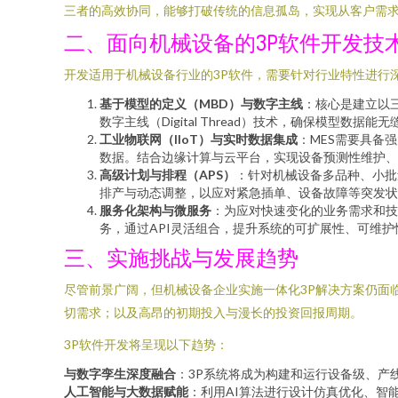
三者的高效协同，能够打破传统的信息孤岛，实现从客户需
二、面向机械设备的3P软件开发技
开发适用于机械设备行业的3P软件，需要针对行业特性进行
基于模型的定义（MBD）与数字主线
：核心是建立以三
数字主线（Digital Thread）技术，确保模型
工业物联网（IIoT）与实时数据集成
：MES需要具备
数据。结合边缘计算与云平台，实现设备预测性维护、
高级计划与排程（APS）
：针对机械设备多品种、小批
排产与动态调整，以应对紧急插单、设备故障等突发状
服务化架构与微服务
：为应对快速变化的业务需求和技
务，通过API灵活组合，提升系统的可扩展性、可维
三、实施挑战与发展趋势
尽管前景广阔，但机械设备企业实施一体化3P解决方案仍面
切需求；以及高昂的初期投入与漫长的投资回报周期。
3P软件开发将呈现以下趋势：
与数字孪生深度融合
：3P系统将成为构建和运行设备级、产
人工智能与大数据赋能
：利用AI算法进行设计仿真优化、智