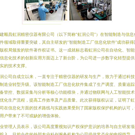
建顺昌虹润精密仪器有限公司（以下简称“虹润公司”）在智能制造与信息
件领域取得重要突破，其自主研发的“智能制造工厂信息化软件”成功获得
版权局颁发的软件著作权证书。这一成就标志着虹润公司在自动化、智能
信息化技术的创新应用方面迈上了新台阶，为公司进一步数字化转型提供
实的技术支撑。
润公司自成立以来，一直专注于精密仪器的研发与生产，致力于通过科技
制造业转型升级。该智能制造工厂信息化软件集成了生产调度、质量追踪
备管控、数据采集与分析等核心功能模块，并通过物联网与人工智能技术
优化生产流程，提高工作效率及产品质量。此次获得版权认证，证明了虹
司在信息化方面的技术路线与实践效果受到了国家版权保护机构的认可，
用户带来了不可或缺的增值体验。
业管理人员表示，该公司高度重视知识产权保护意识的培养与自主研发项
投入，目前合作的外部专业科创服务机构为公司提供常态化的申报指导，