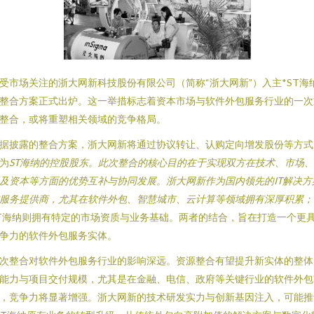
受市场关注的浙大网新科技股份有限公司（简称“浙大网新”）入主*ST海
整合方案正式出炉。这一举措标志着资本市场与软件外包服务行业的一次
整合，或将重塑相关领域的竞争格局。
据披露的整合方案，浙大网新将通过协议转让、认购定向增发股份等方式
为
ST海纳的控股股东。此次整合的核心目的在于实现双方在技术、市场
及资本等方面的优势互补与协同发展。浙大网新作为国内领先的IT解决方
服务提供商，尤其在软件外包、智慧城市、云计算等领域拥有深厚积累；
T海纳则拥有特定的市场资质与业务基础。两者的结合，旨在打造一个更
争力的软件外包服务实体。
次整合对软件外包服务行业的影响深远。资源整合有望提升新实体的整体
能力与项目交付规模，尤其是在金融、电信、政府等关键行业的软件外包
，竞争力将显著增强。浙大网新的技术研发实力与创新基因注入，可能推