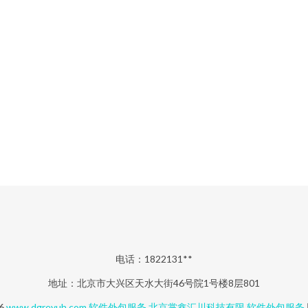
电话：1822131**
地址：北京市大兴区天水大街46号院1号楼8层801
26
www.dgreyuh.com
软件外包服务
北京掌鑫汇川科技有限
软件外包服务