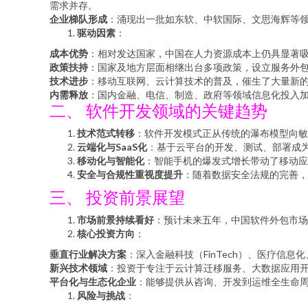
需求并存。
企业梯队形成
：涌现出一批如东软、中软国际、文思海辉等
驱动因素
：
成本优势
：相对发达国家，中国在人力资源成本上仍具显著
政策扶持
：国家及地方层面相继出台多项政策，设立服务外
技术进步
：移动互联网、云计算技术的普及，催生了大量新
内需释放
：国内金融、电信、制造、政府等领域信息化投入
二、 软件开发领域的关键趋势
技术范式转移
：软件开发模式正从传统的瀑布模型向敏
云端化与SaaS化
：基于云平台的开发、测试、部署成为主
移动化与智能化
：智能手机的爆发式增长带动了移动应
安全与合规性重视度提升
：随着数据安全法规的完善，
三、 投资前景展望
市场前景持续看好
：预计未来五年，中国软件外包市场
核心投资方向
：
垂直行业解决方案
：深入金融科技（FinTech）、医疗
新兴技术领域
：投资于专注于云计算迁移服务、大数据应用开
平台化与生态化企业
：能够提供从咨询、开发到运维全生命
风险与挑战
：